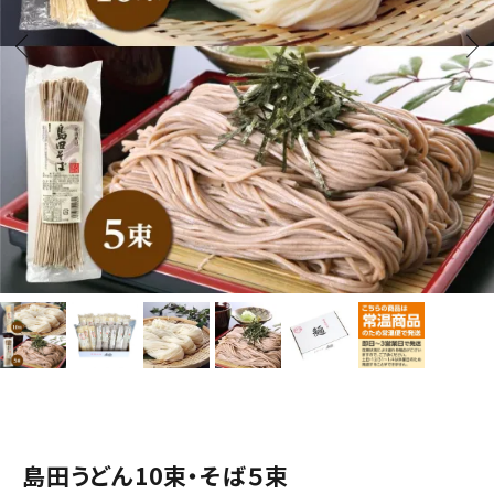
Web限定商品
お知らせ
よくあるご質問
オニックスジャパンについて
直営うどん店のご案内
お支払い方法について
送料・配送について
営業日カレンダー
メールマガジン登録
島田うどん10束・そば５束
会社概要
お問い合わせ