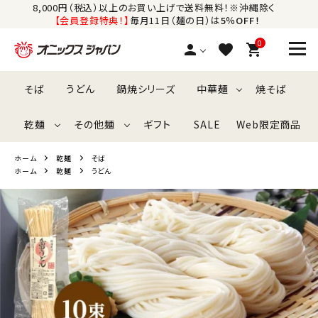
8,000円（税込）以上のお買い上げで送料無料！※沖縄除く
【会員登録特典！】
毎月11日（麺の日）は
5％OFF！
0
person
favorite
shopping_cart
そば
うどん
鍋焼シリーズ
中華麺
焼そば
search
乾麺
その他麺
ギフト
SALE
Web限定商品
カテゴリーから探す
ホーム
乾麺
そば
ラーメン
そば
パスタ
うどん
米粉麺
有名店監修ラーメン
そうめん・ひやむぎ
冷たい麺
ホーム
乾麺
うどん
そば
うどん
鍋焼シリーズ
中華麺
焼きそば
乾麺
その他麺
ギフト