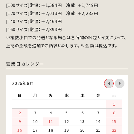
[100サイズ]常温：＋1,584円 冷蔵：＋1,749円
[120サイズ]常温：＋2,013円 冷蔵：＋2,233円
[140サイズ]常温：＋2,464円
[160サイズ]常温：＋2,893円
※複数小口での発送となる場合は各荷物の梱包サイズによって、
上記の金額を追加でご請求いたします。 ※金額は税込です。
営業日カレンダー
2026年8月
日
月
火
水
木
金
土
1
2
3
4
5
6
7
8
9
10
11
12
13
14
15
16
17
18
19
20
21
22